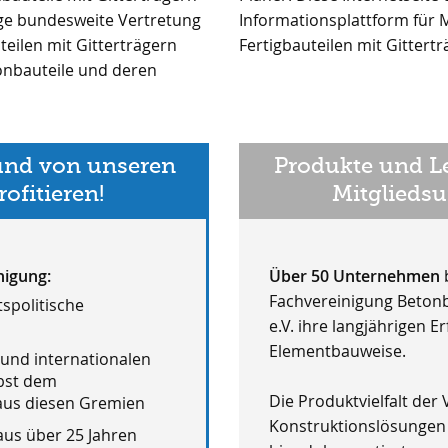
dige bundesweite Vertretung
tglieder und Anwender von
eilen mit Gitterträgern
Fertigbauteilen mit Gittertr
tonbauteile und deren
und von unseren
Produkte und L
rofitieren!
Mitglieds
nigung:
Über 50 Unternehmen
Fachvereinigung Betonb
spolitische
e.V. ihre langjährigen E
Elementbauweise.
 und internationalen
bst dem
Die Produktvielfalt der
 aus diesen Gremien
Konstruktionslösungen 
aus über 25 Jahren