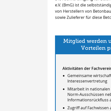
e.V. (BmG) ist die selbststän
Informationsplattform für Mi
von Herstellern von Betonbaut
sowie Zulieferer für diese Be
Mitglied werden 
Vorteilen p
Aktivitäten der Fachverei
Gemeinsame wirtschaft
Interessenvertretung
Mitarbeit in nationalen
Norm-Ausschüssen ne
Informationsrückfluss
Zugriff auf Fachwissen 