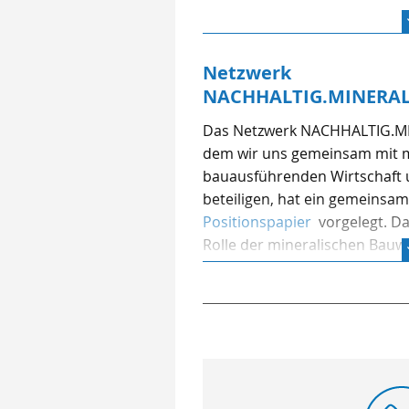
Netzwerk
NACHHALTIG.MINERAL
Das Netzwerk NACHHALTIG.M
dem wir uns gemeinsam mit m
bauausführenden Wirtschaft u
beteiligen, hat ein gemeinsa
Positionspapier
vorgelegt. Da
Rolle der mineralischen Bauwe
gesellschaftlichen Zukunftsa
dass für die Transformation d
Klimaschutz und Ressourcenef
Erhaltung eines technologieo
Innovationswettbewerbs bei 
notwendig ist. Weitere Forder
Schaffung verlässlicher Rahm