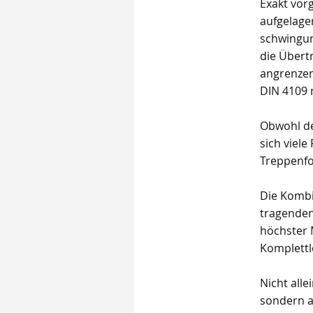
Exakt vor
aufgelage
schwingun
die Übert
angrenzen
DIN 4109 
Obwohl de
sich viele
Treppenfo
Die Kombi
tragenden
höchster M
Komplettl
Nicht alle
sondern a