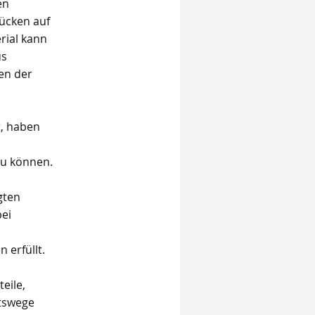
en
rücken auf
ial kann
us
en der
t, haben
zu können.
gten
bei
 erfüllt.
eile,
itswege