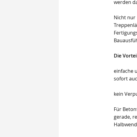
werden da
Nicht nur
Treppenlä
Fertigung
Bauausfü
Die Vortei
einfache 
sofort au
kein Verp
Für Betonf
gerade, re
Halbwend