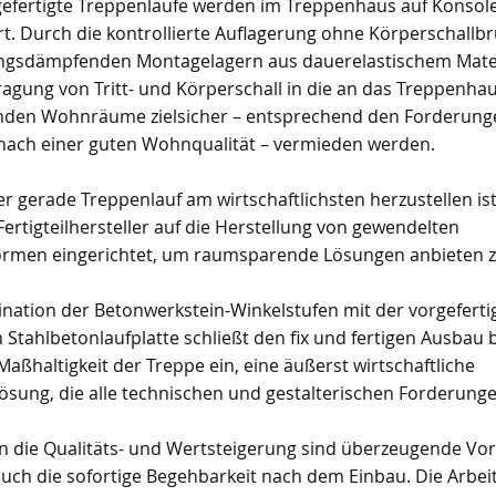
gefertigte Treppenläufe werden im Treppenhaus auf Konsol
rt. Durch die kontrollierte Auflagerung ohne Körperschallb
gsdämpfenden Montagelagern aus dauerelastischem Mater
ragung von Tritt- und Körperschall in die an das Treppenha
den Wohnräume zielsicher – entsprechend den Forderung
nach einer guten Wohnqualität – vermieden werden.
r gerade Treppenlauf am wirtschaftlichsten herzustellen is
 Fertigteilhersteller auf die Herstellung von gewendelten
rmen eingerichtet, um raumsparende Lösungen anbieten 
nation der Betonwerkstein-Winkelstufen mit der vorgeferti
 Stahlbetonlaufplatte schließt den fix und fertigen Ausbau 
aßhaltigkeit der Treppe ein, eine äußerst wirtschaftliche
ösung, die alle technischen und gestalterischen Forderungen
in die Qualitäts- und Wertsteigerung sind überzeugende Vort
uch die sofortige Begehbarkeit nach dem Einbau. Die Arbe