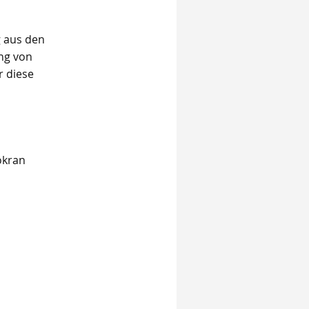
g aus den
ng von
r diese
okran